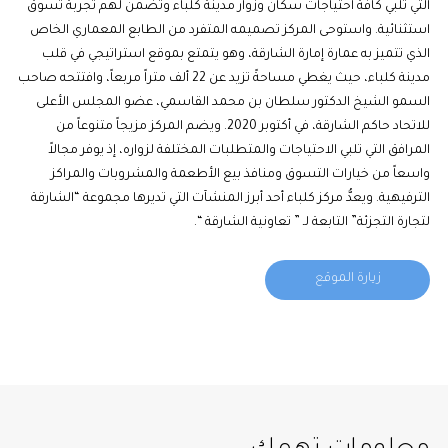
التي تلبي كافة احتياجات سكان وزوار مدينة كلباء وتضمن لهم تجربة تسوق
استثنائية. واستوحى المركز تصميمه المتفرد من الطابع المعماري الخاص
الذي تتميز به عمارة إمارة الشارقة، وهو يتمتع بموقع استراتيجي في قلب
مدينة كلباء، حيث يغطي مساحةً تزيد عن 22 ألف متراً مربعاً، وافتتحه صاحب
السمو الشيخ الدكتور سلطان بن محمد القاسمي، عضو المجلس الأعلى
للاتحاد حاكم الشارقة، في أكتوبر 2020. ويضم المركز مزيجاً متنوعاً من
المرافق التي تلبي الاحتياجات والمتطلبات المختلفة لزواره، إذ يوفر مجالاً
واسعاً من خيارات التسوق ومنافذ بيع الأطعمة والمشروبات والمراكز
الترفيهية. ويعدُّ مركز كلباء أحد أبرز المنشآت التي تديرها مجموعة “الشارقة
لتجارة التجزئة” التابعة لـ ” تعاونية الشارقة “.
زيارة الموقع