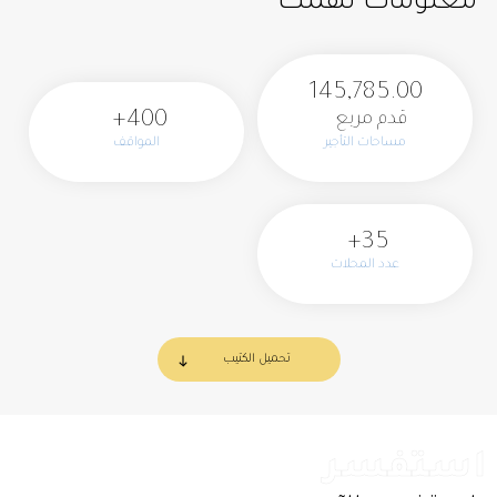
معلومات تهمك
145,785.00
400+
قدم مربع
مساحات التأجير
المواقف
35+
عدد المحلات
تحميل الكتيب
استفسر